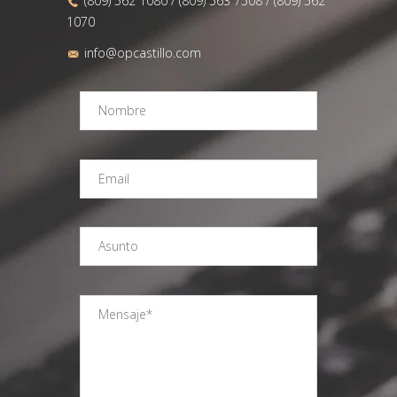
(809) 562 1080 / (809) 563 7508 / (809) 562
1070
info@opcastillo.com