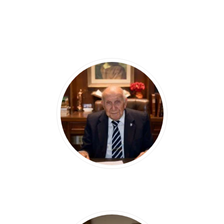
Nuestro equipo es el verdadero equilibro entre
experiencia, conocimiento y pasión por nuestro
trabajo.
MARINO V.
CASTILLO RODRÍGUEZ