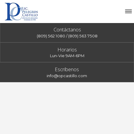
Contáctanos
(809) 562 1080 / (809) 563 7508
Horarios
Lun-Vie 9AM-6PM
Escríbenos
info@opcastillo.com